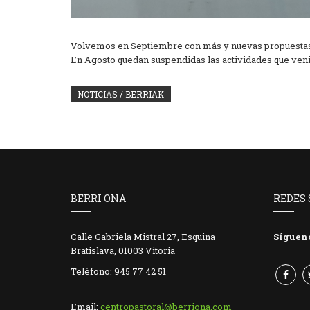
Volvemos en Septiembre con más y nuevas propuesta
En Agosto quedan suspendidas las actividades que ven
NOTICIAS / BERRIAK
BERRI ONA
REDES 
Calle Gabriela Mistral 27, Esquina
Síguen
Bratislava, 01003 Vitoria
Teléfono: 945 77 42 51
Email:
centropastoral@berriona.com