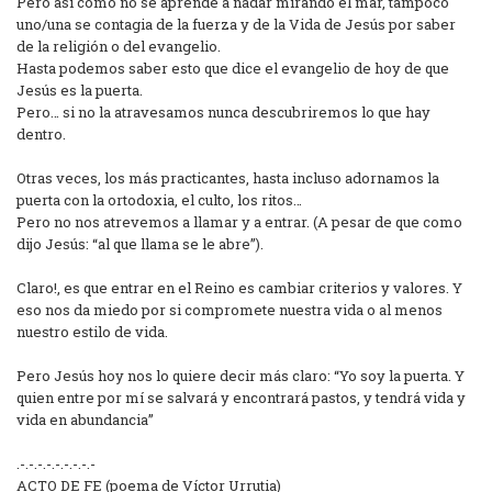
Pero así como no se aprende a nadar mirando el mar, tampoco
uno/una se contagia de la fuerza y de la Vida de Jesús por saber
de la religión o del evangelio.
Hasta podemos saber esto que dice el evangelio de hoy de que
Jesús es la puerta.
Pero… si no la atravesamos nunca descubriremos lo que hay
dentro.
Otras veces, los más practicantes, hasta incluso adornamos la
puerta con la ortodoxia, el culto, los ritos…
Pero no nos atrevemos a llamar y a entrar. (A pesar de que como
dijo Jesús: “al que llama se le abre”).
Claro!, es que entrar en el Reino es cambiar criterios y valores. Y
eso nos da miedo por si compromete nuestra vida o al menos
nuestro estilo de vida.
Pero Jesús hoy nos lo quiere decir más claro: “Yo soy la puerta. Y
quien entre por mí se salvará y encontrará pastos, y tendrá vida y
vida en abundancia”
.-.-.-.-.-.-.-.-.-
ACTO DE FE (poema de Víctor Urrutia)