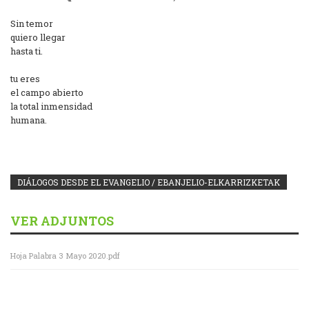
Sin temor
quiero llegar
hasta ti.
tu eres
el campo abierto
la total inmensidad
humana.
DIÁLOGOS DESDE EL EVANGELIO / EBANJELIO-ELKARRIZKETAK
VER ADJUNTOS
Hoja Palabra 3 Mayo 2020.pdf