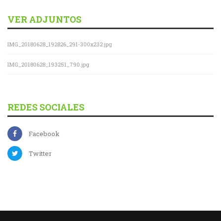
VER ADJUNTOS
IMG_20180628_192826_291-300x232.jpg
IMG_20180628_193251_790.jpg
REDES SOCIALES
Facebook
Twitter