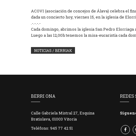
ACOVI (asociación de concejos de Álava) celebra el fin
dada un concierto hoy, viernes 15, en la iglesia de Elorr
.-.-.-.-
Cada domingo, abrimos la iglesia San Pedro Elorriaga a 
Luego a las 12,00h tenemos la misa-eucaristía cada do
NOTICIAS / BERRIAK
BERRI ONA
REDES 
Calle Gabriela Mistral 27, Esquina
Síguen
Bratislava, 01003 Vitoria
Teléfono: 945 77 42 51