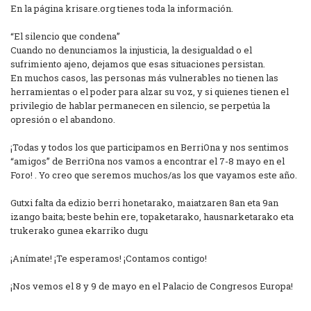
En la página krisare.org tienes toda la información.
“El silencio que condena”
Cuando no denunciamos la injusticia, la desigualdad o el
sufrimiento ajeno, dejamos que esas situaciones persistan.
En muchos casos, las personas más vulnerables no tienen las
herramientas o el poder para alzar su voz, y si quienes tienen el
privilegio de hablar permanecen en silencio, se perpetúa la
opresión o el abandono.
¡Todas y todos los que participamos en BerriOna y nos sentimos
“amigos” de BerriOna nos vamos a encontrar el 7-8 mayo en el
Foro! . Yo creo que seremos muchos/as los que vayamos este año.
Gutxi falta da edizio berri honetarako, maiatzaren 8an eta 9an
izango baita; beste behin ere, topaketarako, hausnarketarako eta
trukerako gunea ekarriko dugu
¡Anímate! ¡Te esperamos! ¡Contamos contigo!
¡Nos vemos el 8 y 9 de mayo en el Palacio de Congresos Europa!