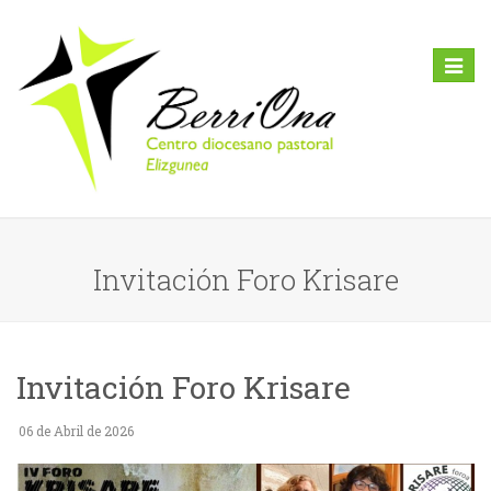
Toggl
naviga
Invitación Foro Krisare
Invitación Foro Krisare
06 de Abril de 2026