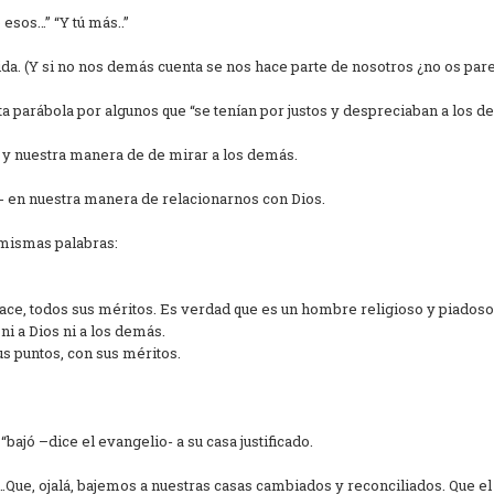
sos…” “Y tú más..”
da. (Y si no nos demás cuenta se nos hace parte de nosotros ¿no os par
ta parábola por algunos que “se tenían por justos y despreciaban a los 
s y nuestra manera de de mirar a los demás.
s- en nuestra manera de relacionarnos con Dios.
 mismas palabras:
ace, todos sus méritos. Es verdad que es un hombre religioso y piadoso
i a Dios ni a los demás.
s puntos, con sus méritos.
bajó –dice el evangelio- a su casa justificado.
Que, ojalá, bajemos a nuestras casas cambiados y reconciliados. Que el