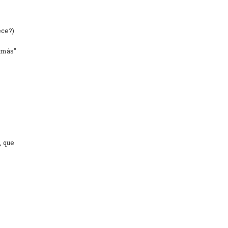
ece?)
demás”
, que