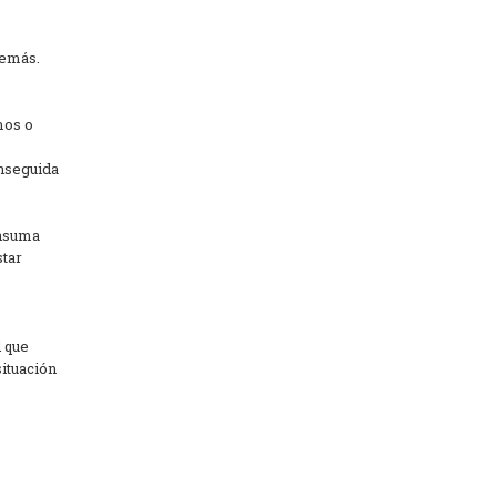
demás.
mos o
enseguida
onsuma
star
d que
situación