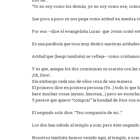
Eso de…
“Yo no soy como los demás, yo no soy como ese, como e
Que poco a poco se nos pega como actitud en nuestra vi
Por eso –dice el evangelista Lucas- que Jesús contó es
Es una parábola que toca muy dentro nuestras actitude
Actitud que (luego también) se refleja– como cristiano
Y es que, aunque los dos comienzan su oración con las
¡Oh, Dios!...
Sin embargo cada uno de ellos reza de una manera.
El primero dice en primera persona (Yo…) todo lo que h
hace muchas cosas (ayuno, limosna,…) pero no escucha n
Y parece que quiere “comprar” la bondad de Dios con su
El segundo solo dice: “Ten compasión de mí…”
Los dos han subido al templo a orar, pero éste segundo “
Nosotros también hemos venido aquí, al templo, a orar…