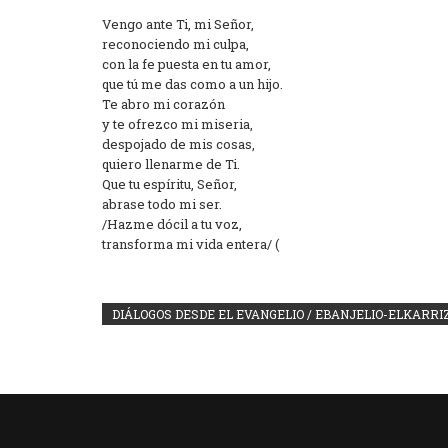
Vengo ante Ti, mi Señor,
reconociendo mi culpa,
con la fe puesta en tu amor,
que tú me das como a un hijo.
Te abro mi corazón
y te ofrezco mi miseria,
despojado de mis cosas,
quiero llenarme de Ti.
Que tu espíritu, Señor,
abrase todo mi ser.
/Hazme dócil a tu voz,
transforma mi vida entera/ (
DIÁLOGOS DESDE EL EVANGELIO / EBANJELIO-ELKARR