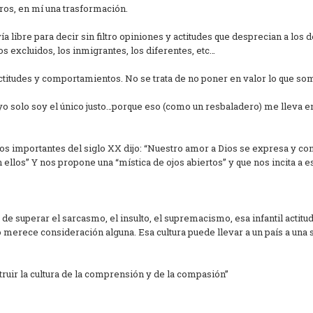
ros, en mí una trasformación.
libre para decir sin filtro opiniones y actitudes que desprecian a los 
os excluidos, los inmigrantes, los diferentes, etc…
actitudes y comportamientos. No se trata de no poner en valor lo que so
 yo solo soy el único justo…porque eso (como un resbaladero) me lleva 
cos importantes del siglo XX dijo: “Nuestro amor a Dios se expresa y c
 ellos” Y nos propone una “mística de ojos abiertos” y que nos incita a e
 superar el sarcasmo, el insulto, el supremacismo, esa infantil actitu
o merece consideración alguna. Esa cultura puede llevar a un país a una 
ruir la cultura de la comprensión y de la compasión”