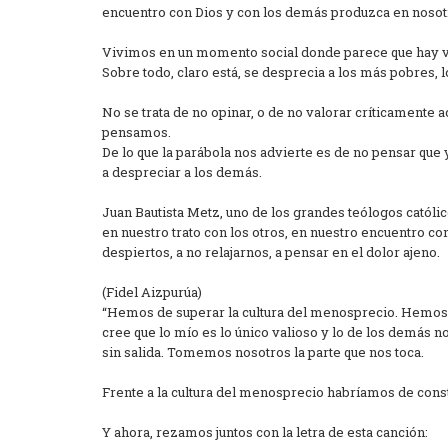
encuentro con Dios y con los demás produzca en nosot
Vivimos en un momento social donde parece que hay vía 
Sobre todo, claro está, se desprecia a los más pobres, l
No se trata de no opinar, o de no valorar críticamente 
pensamos.
De lo que la parábola nos advierte es de no pensar que
a despreciar a los demás.
Juan Bautista Metz, uno de los grandes teólogos católi
en nuestro trato con los otros, en nuestro encuentro con
despiertos, a no relajarnos, a pensar en el dolor ajeno.
(Fidel Aizpurúa)
“Hemos de superar la cultura del menosprecio. Hemos de
cree que lo mío es lo único valioso y lo de los demás n
sin salida. Tomemos nosotros la parte que nos toca.
Frente a la cultura del menosprecio habríamos de const
Y ahora, rezamos juntos con la letra de esta canción: