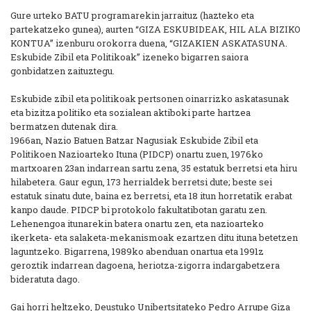
Gure urteko BATU programarekin jarraituz (hazteko eta
partekatzeko gunea), aurten “GIZA ESKUBIDEAK, HIL ALA BIZIKO
KONTUA” izenburu orokorra duena, “GIZAKIEN ASKATASUNA.
Eskubide Zibil eta Politikoak” izeneko bigarren saiora
gonbidatzen zaituztegu.
Eskubide zibil eta politikoak pertsonen oinarrizko askatasunak
eta bizitza politiko eta sozialean aktiboki parte hartzea
bermatzen dutenak dira.
1966an, Nazio Batuen Batzar Nagusiak Eskubide Zibil eta
Politikoen Nazioarteko Ituna (PIDCP) onartu zuen, 1976ko
martxoaren 23an indarrean sartu zena, 35 estatuk berretsi eta hiru
hilabetera. Gaur egun, 173 herrialdek berretsi dute; beste sei
estatuk sinatu dute, baina ez berretsi, eta 18 itun horretatik erabat
kanpo daude. PIDCP bi protokolo fakultatibotan garatu zen.
Lehenengoa itunarekin batera onartu zen, eta nazioarteko
ikerketa- eta salaketa-mekanismoak ezartzen ditu ituna betetzen
laguntzeko. Bigarrena, 1989ko abenduan onartua eta 1991z
geroztik indarrean dagoena, heriotza-zigorra indargabetzera
bideratuta dago.
Gai horri heltzeko, Deustuko Unibertsitateko Pedro Arrupe Giza