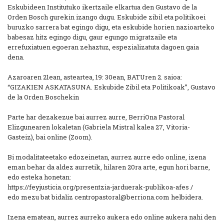
Eskubideen Institutuko ikertzaile elkartua den Gustavo de la
Orden Bosch gurekin izango dugu. Eskubide zibil eta politikoei
buruzko sarrera bat egingo digu, eta eskubide horien nazioarteko
babesaz hitz egingo digu, gaur egungo migratzaile eta
errefuxiatuen egoeran zehaztuz, espezializatuta dagoen gaia
dena.
Azaroaren 21ean, asteartea, 19: 30ean, BATUren 2. saioa:
“GIZAKIEN ASKATASUNA. Eskubide Zibil eta Politikoak”, Gustavo
de la Orden Boschekin
Parte har dezakezue bai aurrez aurre, BerriOna Pastoral
Elizgunearen lokaletan (Gabriela Mistral kalea 27, Vitoria-
Gasteiz), bai online (Zoom).
Bi modalitateetako edozeinetan, aurrez aurre edo online, izena
eman behar da aldez aurretik, hilaren 20ra arte, egun hori barne,
edo esteka honetan:
https://feyjusticia.org/presentzia-jarduerak-publikoa-afes /
edo mezu bat bidaliz centropastoral@berriona.com helbidera.
Izena ematean, aurrez aurreko aukera edo online aukera nahi den