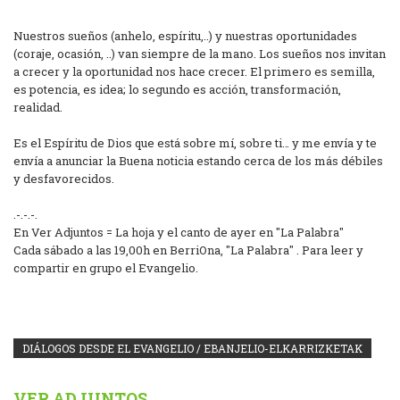
Nuestros sueños (anhelo, espíritu,..) y nuestras oportunidades
(coraje, ocasión, ..) van siempre de la mano. Los sueños nos invitan
a crecer y la oportunidad nos hace crecer. El primero es semilla,
es potencia, es idea; lo segundo es acción, transformación,
realidad.
Es el Espíritu de Dios que está sobre mí, sobre ti… y me envía y te
envía a anunciar la Buena noticia estando cerca de los más débiles
y desfavorecidos.
.-.-.-.
En Ver Adjuntos = La hoja y el canto de ayer en "La Palabra"
Cada sábado a las 19,00h en BerriOna, "La Palabra" . Para leer y
compartir en grupo el Evangelio.
DIÁLOGOS DESDE EL EVANGELIO / EBANJELIO-ELKARRIZKETAK
VER ADJUNTOS