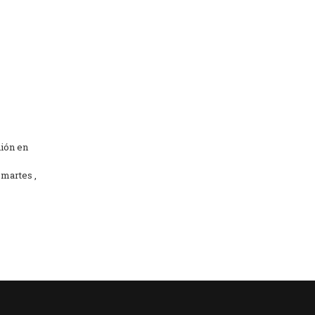
nión en
 martes ,