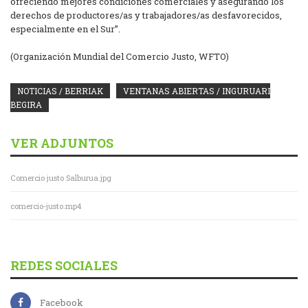
ofreciendo mejores condiciones comerciales y asegurando los
derechos de productores/as y trabajadores/as desfavorecidos,
especialmente en el Sur”.
(Organización Mundial del Comercio Justo, WFTO)
NOTICIAS / BERRIAK
VENTANAS ABIERTAS / INGURUARI
BEGIRA
VER ADJUNTOS
Comercio justo Salburua.jpg
comercio-justo.mp4
REDES SOCIALES
Facebook