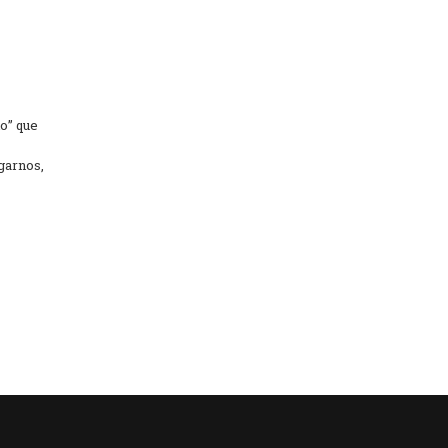
do” que
garnos,