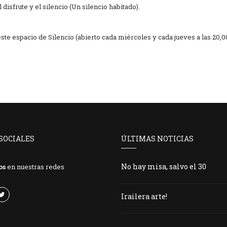
disfrute y el silencio (Un silencio habitado).
ste espacio de Silencio (abierto cada miércoles y cada jueves a las 20,0
SOCIALES
ÚLTIMAS NOTICIAS
No hay misa, salvo el 30
os
en nuestras redes
Irailera arte!