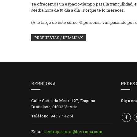
Te ofrecemos un espacio-tiempo para la tranquilidad, el 
Media hora de tu día a día . Porque te lo mereces.
(A lo largo de este curso 41 personas van pasando por e
PROPUESTAS / DEIALDIAK
BERRI ONA
REDES 
Calle Gabriela Mistral 27, Esquina
Síguen
Bratislava, 01003 Vitoria
Teléfono: 945 77 42 51
Email:
centropastoral@berriona.com