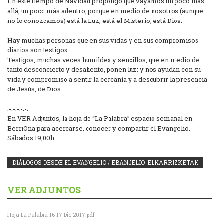
En este tiempo de Navidad propongo que vayamos un poco más
allá, un poco más adentro, porque en medio de nosotros (aunque
no lo conozcamos) está la Luz, está el Misterio, está Dios.
Hay muchas personas que en sus vidas y en sus compromisos
diarios son testigos.
Testigos, muchas veces humildes y sencillos, que en medio de
tanto desconcierto y desaliento, ponen luz; y nos ayudan con su
vida y compromiso a sentir la cercanía y a descubrir la presencia
de Jesús, de Dios.
.-.-.-.-.-.
En VER Adjuntos, la hoja de “La Palabra” espacio semanal en
BerriOna para acercarse, conocer y compartir el Evangelio.
Sábados 19,00h.
DIÁLOGOS DESDE EL EVANGELIO / EBANJELIO-ELKARRIZKETAK
VER ADJUNTOS
Hoja La Palabra 16 17 Dic 2017.pdf