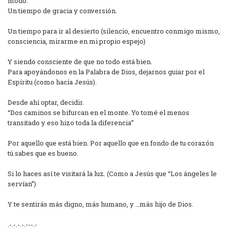
modo.
Un tiempo de gracia y conversión.
Un tiempo para ir al desierto (silencio, encuentro conmigo mismo,
consciencia, mirarme en mi propio espejo)
Y siendo consciente de que no todo está bien.
Para apoyándonos en la Palabra de Dios, dejarnos guiar por el
Espíritu (como hacía Jesús).
Desde ahí optar, decidir.
“Dos caminos se bifurcan en el monte. Yo tomé el menos
transitado y eso hizo toda la diferencia”
Por aquello que está bien. Por aquello que en fondo de tu corazón
tú sabes que es bueno.
Si lo haces así te visitará la luz. (Como a Jesús que “Los ángeles le
servían”)
Y te sentirás más digno, más humano, y …más hijo de Dios.
.-.-.-.-.---.-