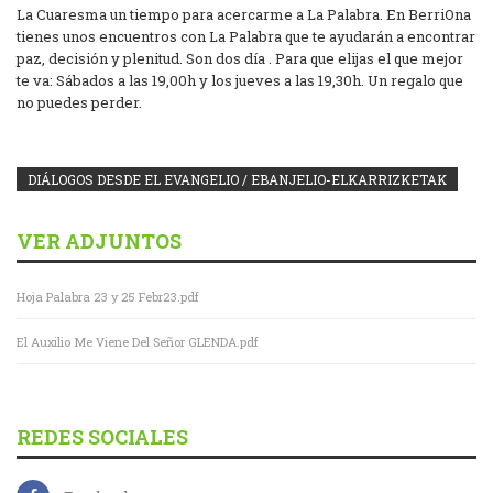
La Cuaresma un tiempo para acercarme a La Palabra. En BerriOna
tienes unos encuentros con La Palabra que te ayudarán a encontrar
paz, decisión y plenitud. Son dos día . Para que elijas el que mejor
te va: Sábados a las 19,00h y los jueves a las 19,30h. Un regalo que
no puedes perder.
DIÁLOGOS DESDE EL EVANGELIO / EBANJELIO-ELKARRIZKETAK
VER ADJUNTOS
Hoja Palabra 23 y 25 Febr23.pdf
El Auxilio Me Viene Del Señor GLENDA.pdf
REDES SOCIALES