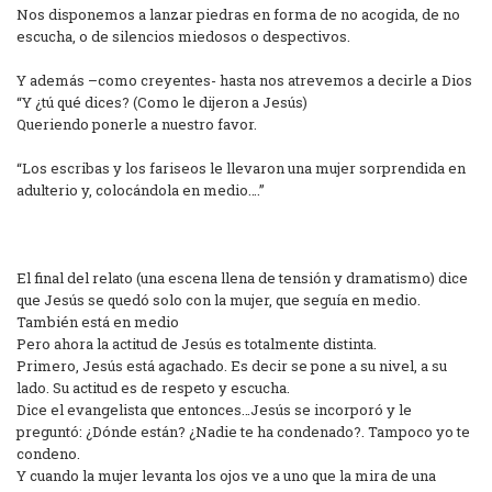
Nos disponemos a lanzar piedras en forma de no acogida, de no
escucha, o de silencios miedosos o despectivos.
Y además –como creyentes- hasta nos atrevemos a decirle a Dios
“Y ¿tú qué dices? (Como le dijeron a Jesús)
Queriendo ponerle a nuestro favor.
“Los escribas y los fariseos le llevaron una mujer sorprendida en
adulterio y, colocándola en medio….”
El final del relato (una escena llena de tensión y dramatismo) dice
que Jesús se quedó solo con la mujer, que seguía en medio.
También está en medio
Pero ahora la actitud de Jesús es totalmente distinta.
Primero, Jesús está agachado. Es decir se pone a su nivel, a su
lado. Su actitud es de respeto y escucha.
Dice el evangelista que entonces…Jesús se incorporó y le
preguntó: ¿Dónde están? ¿Nadie te ha condenado?. Tampoco yo te
condeno.
Y cuando la mujer levanta los ojos ve a uno que la mira de una