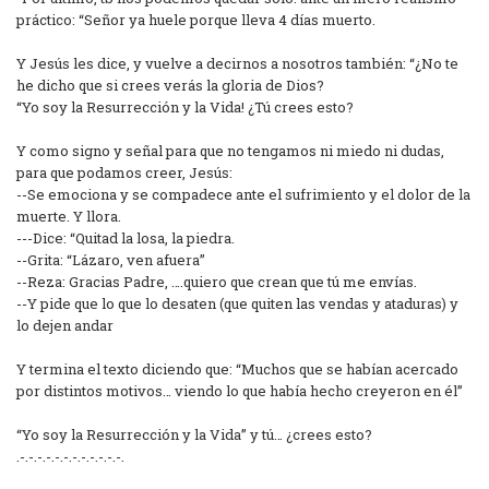
práctico: “Señor ya huele porque lleva 4 días muerto.
Y Jesús les dice, y vuelve a decirnos a nosotros también: “¿No te
he dicho que si crees verás la gloria de Dios?
“Yo soy la Resurrección y la Vida! ¿Tú crees esto?
Y como signo y señal para que no tengamos ni miedo ni dudas,
para que podamos creer, Jesús:
--Se emociona y se compadece ante el sufrimiento y el dolor de la
muerte. Y llora.
---Dice: “Quitad la losa, la piedra.
--Grita: “Lázaro, ven afuera”
--Reza: Gracias Padre, ….quiero que crean que tú me envías.
--Y pide que lo que lo desaten (que quiten las vendas y ataduras) y
lo dejen andar
Y termina el texto diciendo que: “Muchos que se habían acercado
por distintos motivos… viendo lo que había hecho creyeron en él”
“Yo soy la Resurrección y la Vida” y tú… ¿crees esto?
.-.-.-.-.-.-.-.-.-.-.-.-.