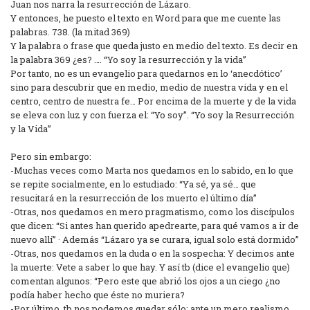
Juan nos narra la resurrección de Lázaro.
Y entonces, he puesto el texto en Word para que me cuente las
palabras. 738. (la mitad 369)
Y la palabra o frase que queda justo en medio del texto. Es decir en
la palabra 369 ¿es? …. “Yo soy la resurrección y la vida”
Por tanto, no es un evangelio para quedarnos en lo ‘anecdótico’
sino para descubrir que en medio, medio de nuestra vida y en el
centro, centro de nuestra fe… Por encima de la muerte y de la vida
se eleva con luz y con fuerza el: “Yo soy”. “Yo soy la Resurrección
y la Vida”
Pero sin embargo:
-Muchas veces como Marta nos quedamos en lo sabido, en lo que
se repite socialmente, en lo estudiado: “Ya sé, ya sé… que
resucitará en la resurrección de los muerto el último día”
-Otras, nos quedamos en mero pragmatismo, como los discípulos
que dicen: “Si antes han querido apedrearte, para qué vamos a ir de
nuevo allí” · Además “Lázaro ya se curara, igual solo está dormido”
-Otras, nos quedamos en la duda o en la sospecha: Y decimos ante
la muerte: Vete a saber lo que hay. Y así tb (dice el evangelio que)
comentan algunos: “Pero este que abrió los ojos a un ciego ¿no
podía haber hecho que éste no muriera?
-Por último, tb nos podemos quedar sólo: ante un mero realismo