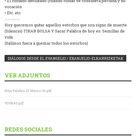
• El cuidado debilitado (cuando cuidar se considera perdida y no
vocación
• Etc. etc.
.-.-.-.-.-.-.
Hoy queremos quitar aquellos estorbos que son signo de muerte
(Silencio) TIRAR BOLSA Y Sacar Palabra de hoy es: Semillas de
vida
(Salimos fuera a quemar todos los estorbos)
DIÁLOGOS DESDE EL EVANGELIO / EBANJELIO-ELKARRIZKETAK
VER ADJUNTOS
Hoja Palabra 21 Marzo-26.pdf
VIVIRAS.pdf
REDES SOCIALES